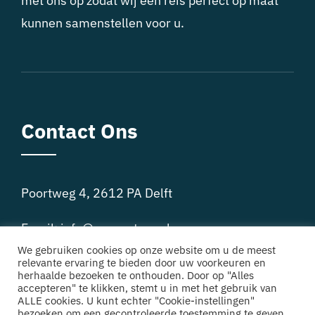
met ons op zodat wij een reis perfect op maat
kunnen samenstellen voor u.
Contact Ons
Poortweg 4, 2612 PA Delft
Email:
info@europatour.nl
We gebruiken cookies op onze website om u de meest
Phone: + 31 85 301 15 79
relevante ervaring te bieden door uw voorkeuren en
herhaalde bezoeken te onthouden. Door op "Alles
accepteren" te klikken, stemt u in met het gebruik van
ALLE cookies. U kunt echter "Cookie-instellingen"
bezoeken om een gecontroleerde toestemming te geven.