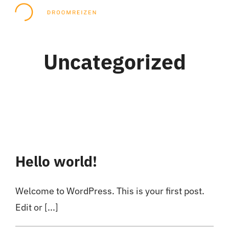
Ga
Tog
naar
Nav
inhoud
Home
Uncategorized
Bestemmingen
Mijn reizen
Hello world!
Welcome to WordPress. This is your first post.
Edit or [...]