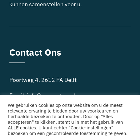
kunnen samenstellen voor u.
Contact Ons
Poortweg 4, 2612 PA Delft
Email:
info@europatour.nl
We gebruiken cookies op onze website om u de meest
Phone: + 31 85 301 15 79
relevante ervaring te bieden door uw voorkeuren en
herhaalde bezoeken te onthouden. Door op "Alles
accepteren" te klikken, stemt u in met het gebruik van
ALLE cookies. U kunt echter "Cookie-instellingen"
bezoeken om een gecontroleerde toestemming te geven.
© 2022 | EuropaTour.nl | Alle Rechten Voorbehouden.